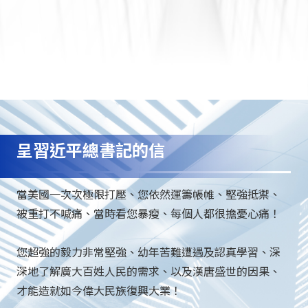
呈習近平總書記的信
當美國一次次極限打壓、您依然運籌帳帷、堅強抵禦、
被重打不喊痛、當時看您暴瘦、每個人都很擔憂心痛！
您超強的毅力非常堅強、幼年苦難遭遇及認真學習、深
深地了解廣大百姓人民的需求、以及漢唐盛世的因果、
才能造就如今偉大民族復興大業！