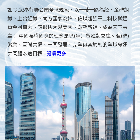
如今,您奉行聯合國全球規範、以一帶一路為经、金磚組
織、上合組織、南方國家為緯、佐以超強軍工科技與經
貿金融實力、應很快超越美國、眾望所歸、成為天下共
主！ 中國長盛國際的理念是以(經）貿推動交往、催(進)
繁榮、互聯共通、一同發展、完全包容於您的全球命運
共同體宏遠目標...
閱讀更多